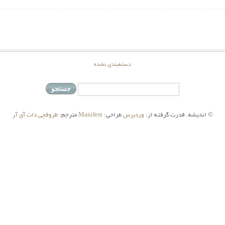
دسته‌بندی نشده
© اندیشه. قدرت گرفته از:
وردپرس
طراحي:
Manifest
مترجم:
ظروفچي دات آي آر